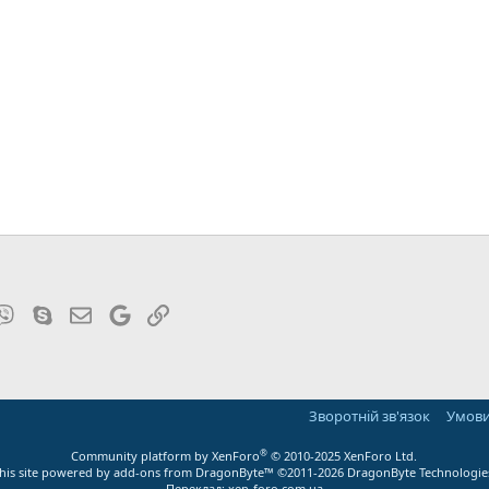
pp
legram
Viber
Skype
E-mail
Google
Посилання
Зворотній зв'язок
Умови
®
Community platform by XenForo
© 2010-2025 XenForo Ltd.
this site powered by
add-ons from DragonByte™
©2011-2026
DragonByte Technologie
Переклад:
xen-foro.com.ua