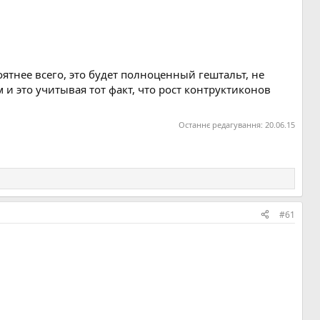
ятнее всего, это будет полноценный гештальт, не
 это учитывая тот факт, что рост контруктиконов
Останнє редагування:
20.06.15
#61