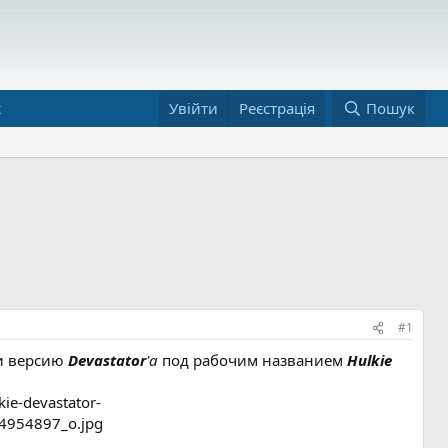
ж
Увійти
Реєстрація
Пошук
#1
и версию
Devastator
'а
под рабочим названием
Hulkie