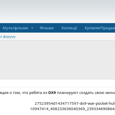
Мультфільми
Фільми
Колекції
Купівля/Прода
о форуму
ция о том, что ребята из
DX9
планируют создать свою мин