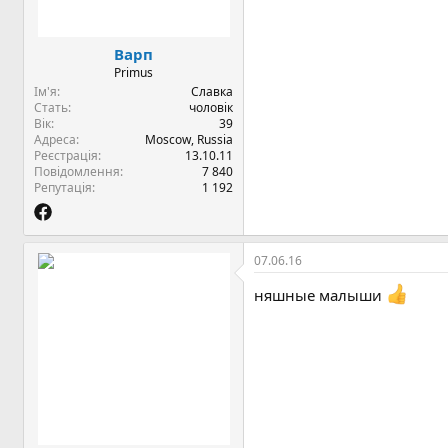
Варп
Primus
Ім'я
Славка
Стать
чоловік
Вік
39
Адреса
Moscow, Russia
Реєстрація
13.10.11
Повідомлення
7 840
Репутація
1 192
07.06.16
няшные малыши