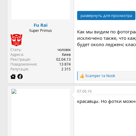
я
развернуть для просмотра
Fu Rai
Super Primus
Как мы видим по фотограф
исключено также, что ка
будет около ледженс клас
Стать
чоловік
Адреса
Киев
Реєстрація
02.04.13
Повідомлення
13 874
Репутація
2 315
Scamper
та
Nook
Р
е
а
07.06.16
к
ц
красавцы. Но фотки можно
і
ї
: