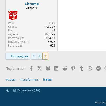
Chrome
Allspark
Ім'я
Егор
Стать
чоловік
Вік
44
Адреса
Москва
Реєстрація
02.04.13
Повідомлення
4 927
Репутація
623
Попередня
1
2
3
Facebook
X (Twitter)
Bluesky
LinkedIn
Reddit
Pinterest
Tumblr
WhatsA
Te
Поділитися:
Форум
Transformers
News
Українська (UA)
Parts of 