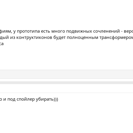
иям, у прототипа есть много подвижных сочленений - веро
ждый из контруктиконов будет полноценным трансформером и
са
 и под спойлер убирать)))