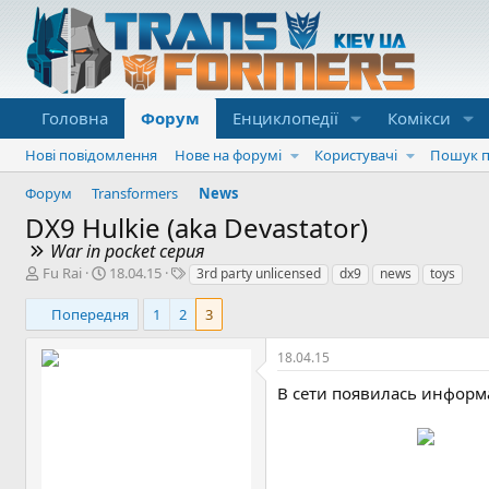
Головна
Форум
Енциклопедії
Комікси
Нові повідомлення
Нове на форумі
Користувачі
Пошук п
Форум
Transformers
News
DX9 Hulkie (aka Devastator)
War in pocket серия
А
Д
Т
Fu Rai
18.04.15
3rd party unlicensed
dx9
news
toys
в
а
е
т
т
г
Попередня
1
2
3
о
а
и
р
с
18.04.15
т
т
е
в
В сети появилась информа
м
о
и
р
е
н
н