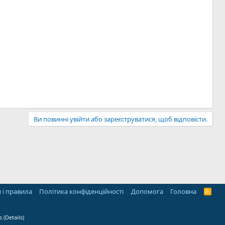
Ви повинні увійти або зареєструватися, щоб відповісти.
 і правила
Політика конфіденційності
Дoпoмoга
Головна
R
S
S
s
(
Details
)