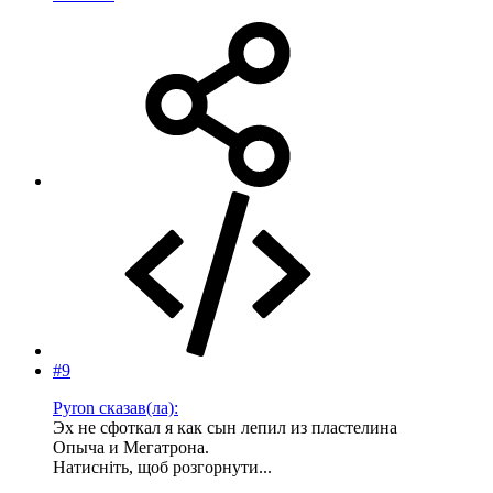
04.04.14
#9
Pyron сказав(ла):
Эх не сфоткал я как сын лепил из пластелина
Опыча и Мегатрона.
Натисніть, щоб розгорнути...