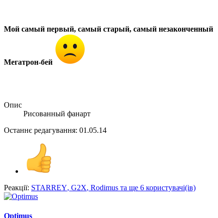
Мой самый первый, самый старый, самый незаконченный
Мегатрон-бей
Опис
Рисованный фанарт
Останнє редагування:
01.05.14
Реакції:
STARREY
,
G2X
,
Rodimus
та ще 6 користувачі(ів)