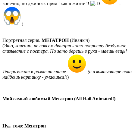
конечно, но джинсяк прям "как в жизни"!
:
)
Портретная серия.
МЕГАТРОН
(Иваныч)
(
Это, конечно, не совсем фанарт - это попросту бездумное
слизывание с постера. Но зато берешь в руки - маешь вещь!
Теперь висит в рамке на стене
(а в компьютере пока
найдешь картинку - умаешься!
))
Мой самый любимый Мегатрон (All Hail Animated!)
Ну... тоже Мегатрон