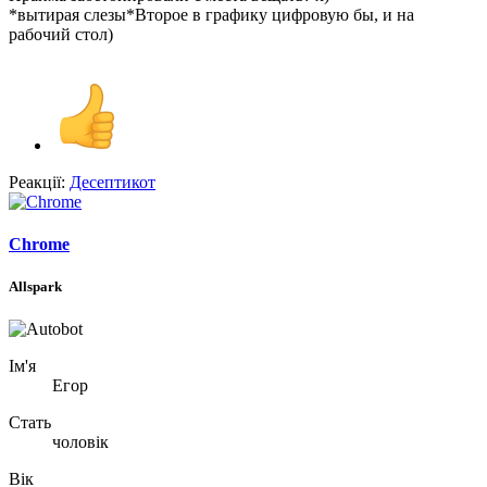
Прайма забетонировали с места вещать? х)
*вытирая слезы*Второе в графику цифровую бы, и на
рабочий стол)
Реакції:
Десептикот
Chrome
Allspark
Ім'я
Егор
Стать
чоловік