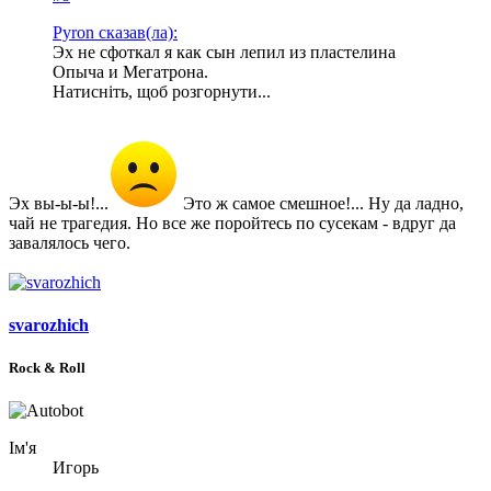
#8
Pyron сказав(ла):
Эх не сфоткал я как сын лепил из пластелина
Опыча и Мегатрона.
Натисніть, щоб розгорнути...
Эх вы-ы-ы!...
Это ж самое смешное!... Ну да ладно,
чай не трагедия. Но все же поройтесь по сусекам - вдруг да
завалялось чего.
svarozhich
Rock & Roll
Ім'я
Игорь