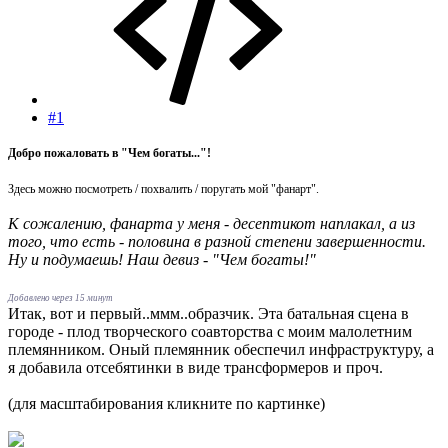
#1
Добро пожаловать в "Чем богаты..."!
Здесь можно посмотреть / похвалить / поругать мой "фанарт".
К сожалению, фанарта у меня - десептикот наплакал, а из
того, что есть - половина в разной степени завершенности.
Ну и подумаешь! Наш девиз - "Чем богаты!"
Добавлено через 15 минут
Итак, вот и первый..ммм..образчик. Эта батальная сцена в
городе - плод творческого соавторства с моим малолетним
племянником. Оный племянник обеспечил инфраструктуру, а
я добавила отсебятинки в виде трансформеров и проч.
(для масштабирования кликните по картинке)