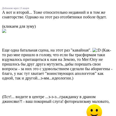
Добавлено через 13 минут
А вот и второй... Тоже относительно недавний и в том же
соавторстве. Однако на этот раз отсебятинки поболе будет.
(кликаем для зуму)
Еще одна батальная сцена, на этот раз "кавайная".
(Как-
то раз мне пришло в голову, что если бы трасформам таки
вздумалось притащиться к нам на Землю, то Мег/Опу не
пришлось бы друг друга мутузить, дабы порешать свои
вопросы - за них это с удовольствием сделали бы аборигены -
благо, у нас тут хватает "воинствующих апологетов" как
одной, так и другой...э-мм...идеологии.)
(Пст!... видите в центре ...э-э-э...гражданку в драном
джинсяке?! - ваш покорный слуга! фотореализьму маловато,