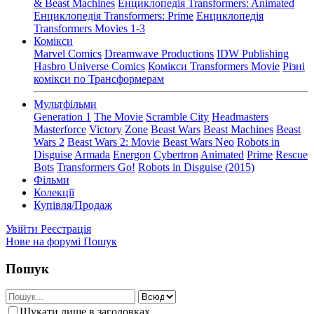
& Beast Machines
Енциклопедія Transformers: Animated
Енциклопедія Transformers: Prime
Енциклопедія
Transformers Movies 1-3
Комікси
Marvel Comics
Dreamwave Productions
IDW Publishing
Hasbro Universe Comics
Комікси Transformers Movie
Різні
комікси по Трансформерам
Мультфільми
Generation 1
The Movie
Scramble City
Headmasters
Masterforce
Victory
Zone
Beast Wars
Beast Machines
Beast
Wars 2
Beast Wars 2: Movie
Beast Wars Neo
Robots in
Disguise
Armada
Energon
Cybertron
Animated
Prime
Rescue
Bots
Transformers Go!
Robots in Disguise (2015)
Фільми
Колекції
Купівля/Продаж
Увійти
Реєстрація
Нове на форумі
Пошук
Пошук
Шукати лише в заголовках