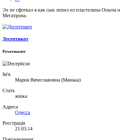
#7
Эх не сфоткал я как сын лепил из пластелина Опыча и
Мегатрона.
Десептикот
Powermaster
Ім'я
Мария Вячеславовна (Манька)
Стать
жінка
Адреса
Одесса
Реєстрація
21.03.14