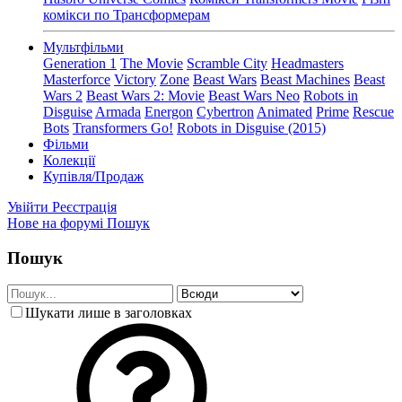
комікси по Трансформерам
Мультфільми
Generation 1
The Movie
Scramble City
Headmasters
Masterforce
Victory
Zone
Beast Wars
Beast Machines
Beast
Wars 2
Beast Wars 2: Movie
Beast Wars Neo
Robots in
Disguise
Armada
Energon
Cybertron
Animated
Prime
Rescue
Bots
Transformers Go!
Robots in Disguise (2015)
Фільми
Колекції
Купівля/Продаж
Увійти
Реєстрація
Нове на форумі
Пошук
Пошук
Шукати лише в заголовках