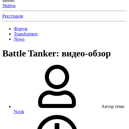
Меню
Увійти
Реєстрація
Форум
Transformers
News
Battle Tanker: видео-обзор
Автор теми
Nook