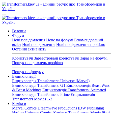
Головна
Форум
Нові повідомлення
Нове на форумі
Рекомендований
вміст
Нові повідомлення
Нові повідомлення профілю
Остання активність
Користувачі
Зареєстровані користувачі
Зараз на форумі
Пошук повідомлень профілю
Пошук по форуму
Енциклопедії
Енциклопедія Transformers: Universe (Marvel)
Енциклопедія Transformers: G1
Енциклопедія Beast Wars
& Beast Machines
Енциклопедія Transformers: Animated
Енциклопедія Transformers: Prime
Енциклопедія
Transformers Movies 1-3
Комікси
Marvel Comics
Dreamwave Productions
IDW Publishing
Hasbro Universe Comics
Комікси Transformers Movie
Різні