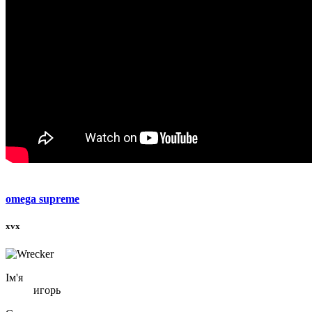
omega supreme
xvx
Ім'я
игорь