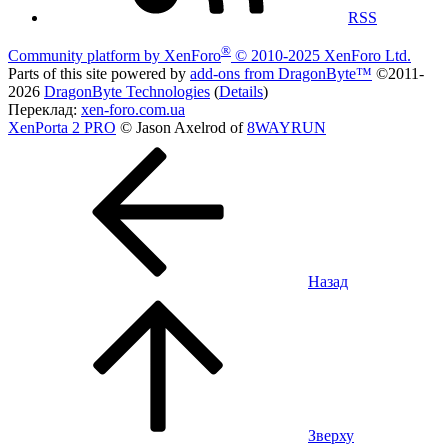
RSS
®
Community platform by XenForo
© 2010-2025 XenForo Ltd.
Parts of this site powered by
add-ons from DragonByte™
©2011-
2026
DragonByte Technologies
(
Details
)
Переклад:
xen-foro.com.ua
XenPorta 2 PRO
© Jason Axelrod of
8WAYRUN
Назад
Зверху