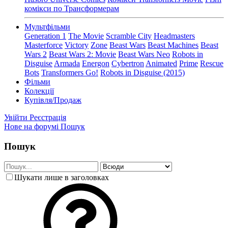
комікси по Трансформерам
Мультфільми
Generation 1
The Movie
Scramble City
Headmasters
Masterforce
Victory
Zone
Beast Wars
Beast Machines
Beast
Wars 2
Beast Wars 2: Movie
Beast Wars Neo
Robots in
Disguise
Armada
Energon
Cybertron
Animated
Prime
Rescue
Bots
Transformers Go!
Robots in Disguise (2015)
Фільми
Колекції
Купівля/Продаж
Увійти
Реєстрація
Нове на форумі
Пошук
Пошук
Шукати лише в заголовках