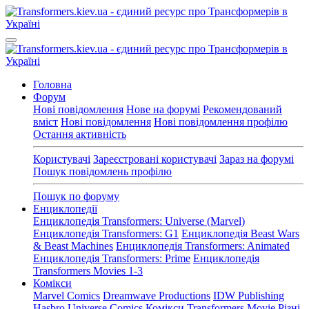
Головна
Форум
Нові повідомлення
Нове на форумі
Рекомендований
вміст
Нові повідомлення
Нові повідомлення профілю
Остання активність
Користувачі
Зареєстровані користувачі
Зараз на форумі
Пошук повідомлень профілю
Пошук по форуму
Енциклопедії
Енциклопедія Transformers: Universe (Marvel)
Енциклопедія Transformers: G1
Енциклопедія Beast Wars
& Beast Machines
Енциклопедія Transformers: Animated
Енциклопедія Transformers: Prime
Енциклопедія
Transformers Movies 1-3
Комікси
Marvel Comics
Dreamwave Productions
IDW Publishing
Hasbro Universe Comics
Комікси Transformers Movie
Різні