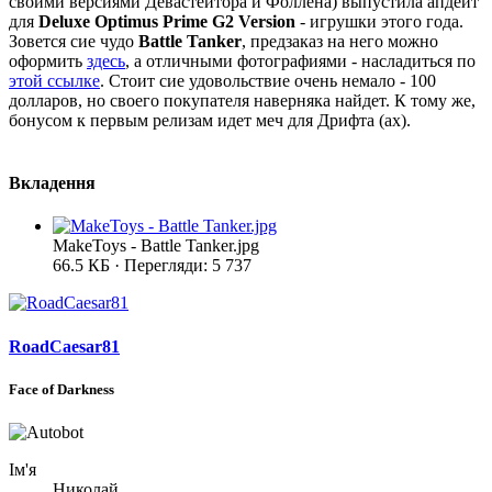
своими версиями Девастейтора и Фоллена) выпустила апдейт
для
Deluxe Optimus Prime G2 Version
- игрушки этого года.
Зовется сие чудо
Battle Tanker
, предзаказ на него можно
оформить
здесь
, а отличными фотографиями - насладиться по
этой ссылке
. Стоит сие удовольствие очень немало - 100
долларов, но своего покупателя наверняка найдет. К тому же,
бонусом к первым релизам идет меч для Дрифта (ах).
Вкладення
MakeToys - Battle Tanker.jpg
66.5 КБ · Перегляди: 5 737
RoadCaesar81
Face of Darkness
Ім'я
Николай