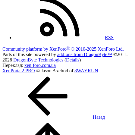
RSS
®
Community platform by XenForo
© 2010-2025 XenForo Ltd.
Parts of this site powered by
add-ons from DragonByte™
©2011-
2026
DragonByte Technologies
(
Details
)
Переклад:
xen-foro.com.ua
XenPorta 2 PRO
© Jason Axelrod of
8WAYRUN
Назад