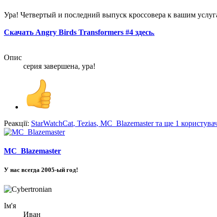
Ура! Четвертый и последний выпуск кроссовера к вашим услуг
Скачать Angry Birds Transformers #4 здесь.
Опис
серия завершена, ура!
Реакції:
StarWatchCat
,
Tezias
,
MC_Blazemaster
та ще 1 користува
MC_Blazemaster
У нас всегда 2005-ый год!
Ім'я
Иван