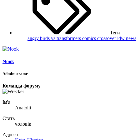
Теги
angry birds vs transformers
comics
crossover
idw
news
Nook
Administrator
Команда форуму
Ім'я
Anatolii
Стать
чоловік
Адреса