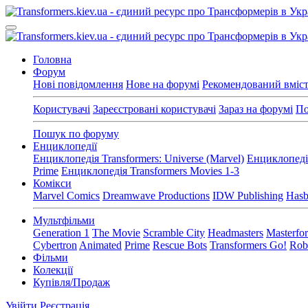
Головна
Форум
Нові повідомлення
Нове на форумі
Рекомендований вміс
Користувачі
Зареєстровані користувачі
Зараз на форумі
По
Пошук по форуму
Енциклопедії
Енциклопедія Transformers: Universe (Marvel)
Енциклопедія
Prime
Енциклопедія Transformers Movies 1-3
Комікси
Marvel Comics
Dreamwave Productions
IDW Publishing
Hasb
Мультфільми
Generation 1
The Movie
Scramble City
Headmasters
Masterfo
Cybertron
Animated
Prime
Rescue Bots
Transformers Go!
Robo
Фільми
Колекції
Купівля/Продаж
Увійти
Реєстрація