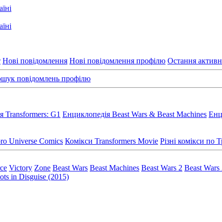
т
Нові повідомлення
Нові повідомлення профілю
Остання активн
шук повідомлень профілю
 Transformers: G1
Енциклопедія Beast Wars & Beast Machines
Енц
ro Universe Comics
Комікси Transformers Movie
Різні комікси по
rce
Victory
Zone
Beast Wars
Beast Machines
Beast Wars 2
Beast Wars
ts in Disguise (2015)