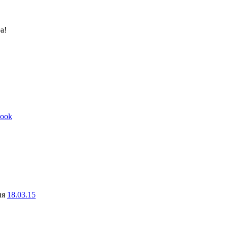
а!
ook
ня
18.03.15