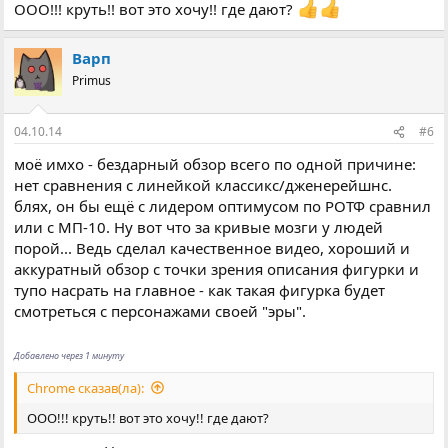
ООО!!! круть!! вот это хочу!! где дают?
Варп
Primus
04.10.14
#6
моё имхо - бездарный обзор всего по одной причине:
нет сравнения с линейкой классикс/дженерейшнс.
блях, он бы ещё с лидером оптимусом по РОТФ сравнил
или с МП-10. Ну вот что за кривые мозги у людей
порой... Ведь сделал качественное видео, хороший и
аккуратный обзор с точки зрения описания фигурки и
тупо насрать на главное - как такая фигурка будет
смотреться с персонажами своей "эры".
Добавлено через 1 минуту
Chrome сказав(ла):
ООО!!! круть!! вот это хочу!! где дают?