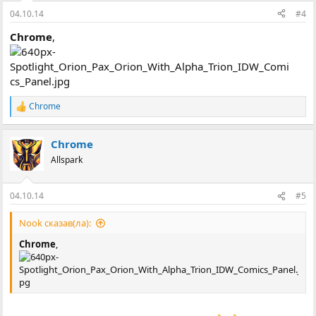
04.10.14
#4
Chrome
,
Chrome
Р
е
а
Chrome
к
ц
Allspark
і
ї
:
04.10.14
#5
Nook сказав(ла):
Chrome
,