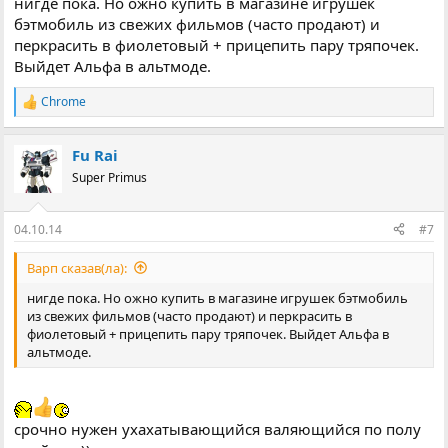
нигде пока. Но ожно купить в магазине игрушек
бэтмобиль из свежих фильмов (часто продают) и
перкрасить в фиолетовый + прицепить пару тряпочек.
Выйдет Альфа в альтмоде.
Chrome
Р
е
а
Fu Rai
к
ц
Super Primus
і
ї
:
04.10.14
#7
Варп сказав(ла):
нигде пока. Но ожно купить в магазине игрушек бэтмобиль
из свежих фильмов (часто продают) и перкрасить в
фиолетовый + прицепить пару тряпочек. Выйдет Альфа в
альтмоде.
срочно нужен ухахатывающийся валяющийся по полу