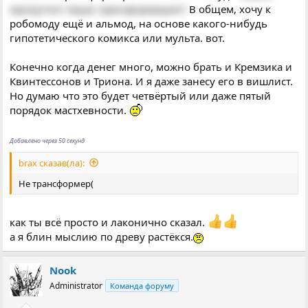
пропустил такую трансформацию?
В общем, хочу к
робомоду ещё и альмод, на основе какого-нибудь
гипотетического комикса или мульта. вот.
Конечно когда денег много, можно брать и Кремзика и
Квинтессонов и Триона. И я даже занесу его в вишлист.
Но думаю что это будет четвёртый или даже пятый
порядок мастхевности.
Добавлено через 50 секунд
brax сказав(ла):
Не трансформер(
как ты всё просто и лаконично сказал.
а я блин мыслию по древу растёкся.
Nook
Administrator
Команда форуму