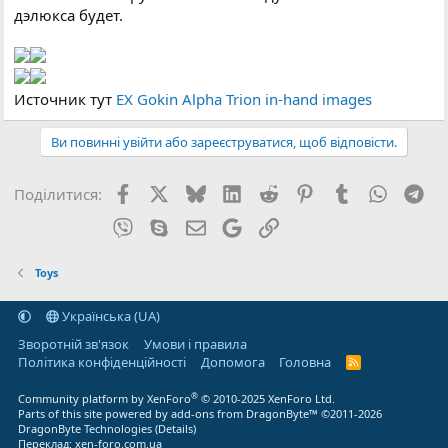
дэлюкса будет.
Источник тут
EX Gokin Alpha Trion in-hand images
Ви повинні увійти або зареєструватися, щоб відповісти.
Facebook
X (Twitter)
Bluesky
LinkedIn
Reddit
Pinterest
Tumblr
WhatsA
Tel
Поділитися:
Viber
Skype
E-mail
Google
Посилання
Toys
Українська (UA)
Зворотній зв'язок
Умови і правила
Політика конфіденційності
Дoпoмoга
Головна
R
S
S
®
Community platform by XenForo
© 2010-2025 XenForo Ltd.
Parts of this site powered by
add-ons from DragonByte™
©2011-2026
DragonByte Technologies
(
Details
)
Переклад:
xen-foro.com.ua