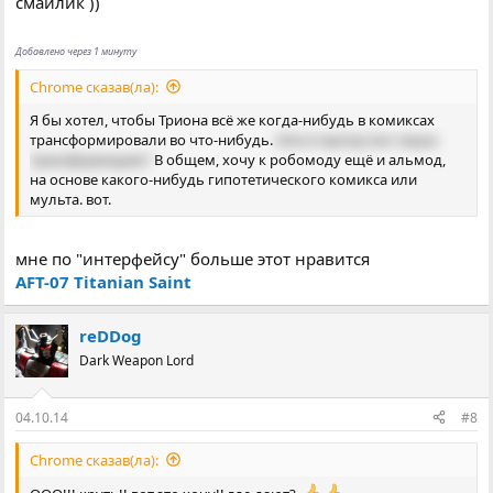
смайлик ))
Добавлено через 1 минуту
Chrome сказав(ла):
Я бы хотел, чтобы Триона всё же когда-нибудь в комиксах
трансформировали во что-нибудь.
Или я пропустил такую
трансформацию?
В общем, хочу к робомоду ещё и альмод,
на основе какого-нибудь гипотетического комикса или
мульта. вот.
мне по "интерфейсу" больше этот нравится
AFT-07 Titanian Saint
reDDog
Dark Weapon Lord
04.10.14
#8
Chrome сказав(ла):