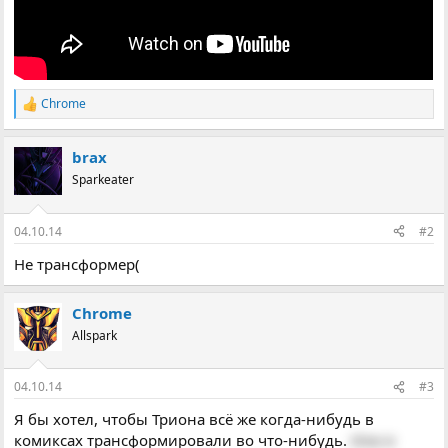
Chrome
Р
е
а
brax
к
ц
Sparkeater
і
ї
:
04.10.14
#2
Не трансформер(
Chrome
Allspark
04.10.14
#3
Я бы хотел, чтобы Триона всё же когда-нибудь в
комиксах трансформировали во что-нибудь.
Или я