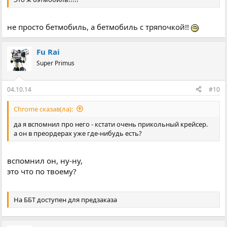
не просто бетмобиль, а бетмобиль с тряпочкой!!
Fu Rai
Super Primus
04.10.14
#10
Chrome сказав(ла):
да я вспомнил про него - кстати очень прикольный крейсер.
а он в преордерах уже где-нибудь есть?
вспомнил он, ну-ну,
это что по твоему?
На ББТ доступен для предзаказа