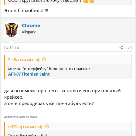
ООО!!! круть!! вот это хочу!! где дают?
Это ж бэтмобиль!!!!!
Chrome
Allspark
04.10.14
#9
Fu Rai сказав(ла):
мне по "интерфейсу" больше этот нравится
AFT-07 Titanian Saint
да я вспомнил про него - кстати очень прикольный
крейсер.
а он в преордерах уже где-нибудь есть?
Добавлено через 40 секунд
reDDog сказав(ла):
Это ж бэтмобиль!!!!!