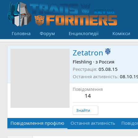
Головна
Форум
Енциклопедії
Комікси
Zetatron
Fleshling
·
з
Россия
Реєстрація
05.08.15
Остання активність
08.10.1
Повідомлення
14
Знайти
Повідомлення профілю
Остання активність
Повідо