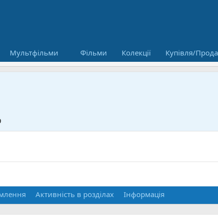
Мультфільми
Фільми
Колекції
Купівля/Прод
9
млення
Активність в розділах
Інформація