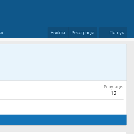
аж
Увійти
Реєстрація
Пошук
Репутація
12