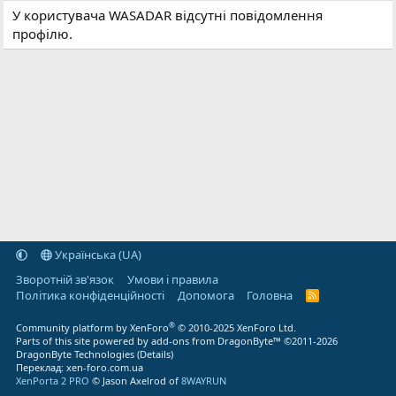
У користувача WASADAR відсутні повідомлення
профілю.
Українська (UA)
Зворотній зв'язок
Умови і правила
Політика конфіденційності
Дoпoмoга
Головна
R
S
S
®
Community platform by XenForo
© 2010-2025 XenForo Ltd.
Parts of this site powered by
add-ons from DragonByte™
©2011-2026
DragonByte Technologies
(
Details
)
Переклад:
xen-foro.com.ua
XenPorta 2 PRO
© Jason Axelrod of
8WAYRUN