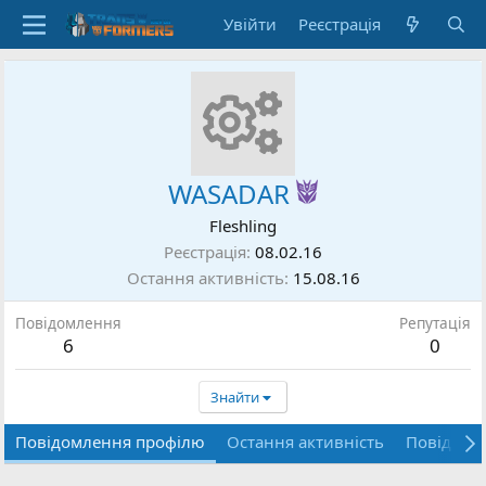
Увійти
Реєстрація
WASADAR
Fleshling
Реєстрація
08.02.16
Остання активність
15.08.16
Повідомлення
Репутація
6
0
Знайти
Повідомлення профілю
Остання активність
Повідомл