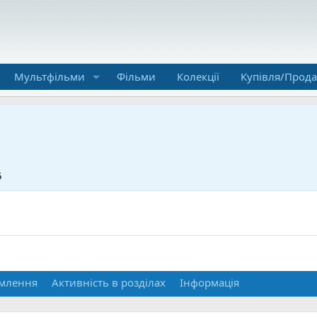
Мультфільми
Фільми
Колекції
Купівля/Прод
5
млення
Активність в розділах
Інформація