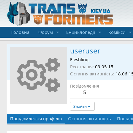
Головна
Форум
Енциклопедії
Комікси
useruser
Fleshling
Реєстрація
09.05.15
Остання активність
18.06.1
Повідомлення
5
Знайти
Повідомлення профілю
Остання активність
Повідо