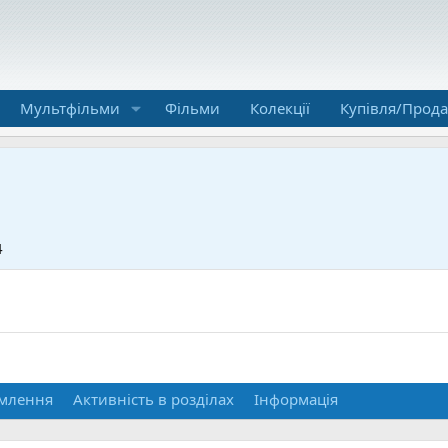
Мультфільми
Фільми
Колекції
Купівля/Прод
4
млення
Активність в розділах
Інформація