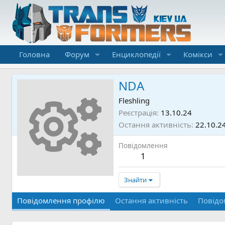
Головна
Форум
Енциклопедії
Комікси
NDA
Fleshling
Реєстрація
13.10.24
Остання активність
22.10.2
Повідомлення
1
Знайти
Повідомлення профілю
Остання активність
Повідо