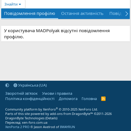
Знайти
Повідомлення профілю
Остання активність
Повідомл
У користувача MADPolyak відсутні повідомлення
профілю.
Українська (UA)
Зворотній зв'язок
Умови і правила
Політика конфіденційності
Дoпoмoга
Головна
R
S
S
®
Community platform by XenForo
© 2010-2025 XenForo Ltd.
Parts of this site powered by
add-ons from DragonByte™
©2011-2026
DragonByte Technologies
(
Details
)
Переклад:
xen-foro.com.ua
XenPorta 2 PRO
© Jason Axelrod of
8WAYRUN