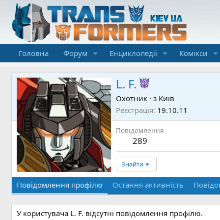
Головна
Форум
Енциклопедії
Комікси
L. F.
Охотник
·
з
Київ
Реєстрація
19.10.11
Повідомлення
289
Знайти
Повідомлення профілю
Остання активність
Повідо
У користувача L. F. відсутні повідомлення профілю.