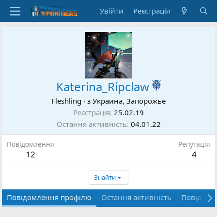
Увійти
Реєстрація
Katerina_Ripclaw
Fleshling
·
з
Украина, Запорожье
Реєстрація
25.02.19
Остання активність
04.01.22
Повідомлення
Репутація
12
4
Знайти
Повідомлення профілю
Остання активність
Повідомл