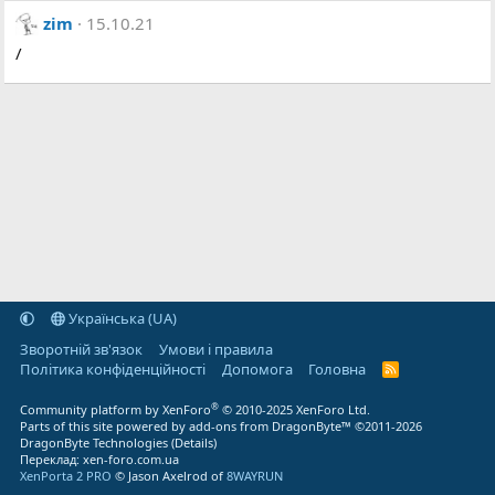
zim
15.10.21
/
Українська (UA)
Зворотній зв'язок
Умови і правила
Політика конфіденційності
Дoпoмoга
Головна
R
S
S
®
Community platform by XenForo
© 2010-2025 XenForo Ltd.
Parts of this site powered by
add-ons from DragonByte™
©2011-2026
DragonByte Technologies
(
Details
)
Переклад:
xen-foro.com.ua
XenPorta 2 PRO
© Jason Axelrod of
8WAYRUN