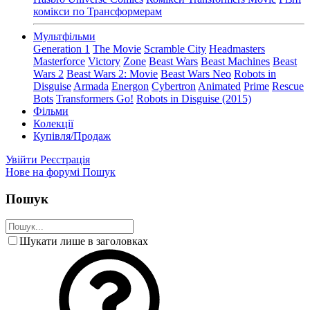
комікси по Трансформерам
Мультфільми
Generation 1
The Movie
Scramble City
Headmasters
Masterforce
Victory
Zone
Beast Wars
Beast Machines
Beast
Wars 2
Beast Wars 2: Movie
Beast Wars Neo
Robots in
Disguise
Armada
Energon
Cybertron
Animated
Prime
Rescue
Bots
Transformers Go!
Robots in Disguise (2015)
Фільми
Колекції
Купівля/Продаж
Увійти
Реєстрація
Нове на форумі
Пошук
Пошук
Шукати лише в заголовках