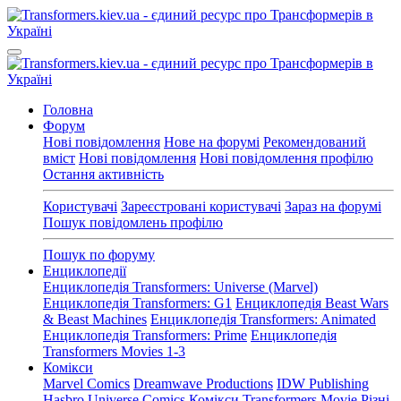
Головна
Форум
Нові повідомлення
Нове на форумі
Рекомендований
вміст
Нові повідомлення
Нові повідомлення профілю
Остання активність
Користувачі
Зареєстровані користувачі
Зараз на форумі
Пошук повідомлень профілю
Пошук по форуму
Енциклопедії
Енциклопедія Transformers: Universe (Marvel)
Енциклопедія Transformers: G1
Енциклопедія Beast Wars
& Beast Machines
Енциклопедія Transformers: Animated
Енциклопедія Transformers: Prime
Енциклопедія
Transformers Movies 1-3
Комікси
Marvel Comics
Dreamwave Productions
IDW Publishing
Hasbro Universe Comics
Комікси Transformers Movie
Різні