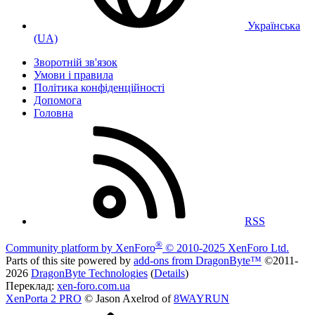
Українська
(UA)
Зворотній зв'язок
Умови і правила
Політика конфіденційності
Дoпoмoга
Головна
RSS
®
Community platform by XenForo
© 2010-2025 XenForo Ltd.
Parts of this site powered by
add-ons from DragonByte™
©2011-
2026
DragonByte Technologies
(
Details
)
Переклад:
xen-foro.com.ua
XenPorta 2 PRO
© Jason Axelrod of
8WAYRUN