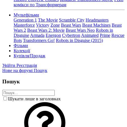
комікси по Трансформерам
Мультфільми
Generation 1
The Movie
Scramble City
Headmasters
Masterforce
Victory
Zone
Beast Wars
Beast Machines
Beast
Wars 2
Beast Wars 2: Movie
Beast Wars Neo
Robots in
Disguise
Armada
Energon
Cybertron
Animated
Prime
Rescue
Bots
Transformers Go!
Robots in Disguise (2015)
Фільми
Колекції
Купівля/Продаж
Увійти
Реєстрація
Нове на форумі
Пошук
Пошук
Шукати лише в заголовках