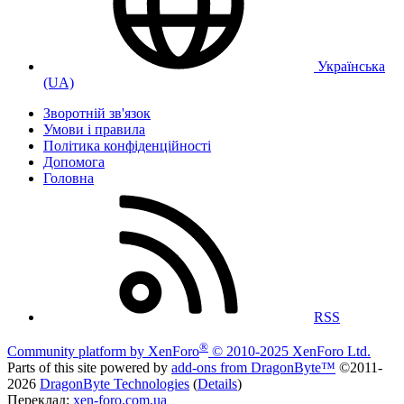
Українська
(UA)
Зворотній зв'язок
Умови і правила
Політика конфіденційності
Дoпoмoга
Головна
RSS
®
Community platform by XenForo
© 2010-2025 XenForo Ltd.
Parts of this site powered by
add-ons from DragonByte™
©2011-
2026
DragonByte Technologies
(
Details
)
Переклад:
xen-foro.com.ua