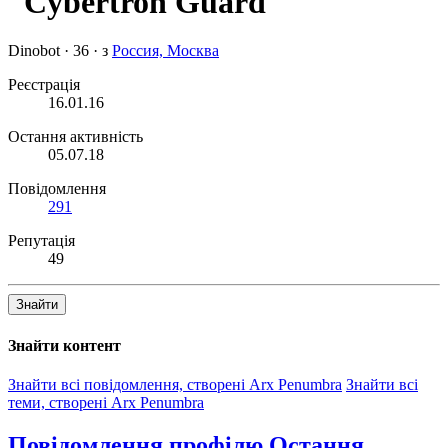
Dinobot
·
36
·
з
Россия, Москва
Реєстрація
16.01.16
Остання активність
05.07.18
Повідомлення
291
Репутація
49
Знайти
Знайти контент
Знайти всі повідомлення, створені Arx Penumbra
Знайти всі
теми, створені Arx Penumbra
Повідомлення профілю
Остання