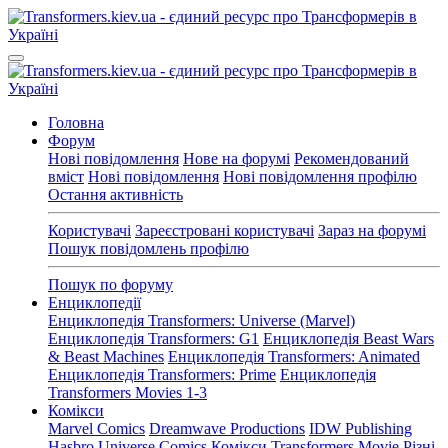
Головна
Форум
Нові повідомлення
Нове на форумі
Рекомендований
вміст
Нові повідомлення
Нові повідомлення профілю
Остання активність
Користувачі
Зареєстровані користувачі
Зараз на форумі
Пошук повідомлень профілю
Пошук по форуму
Енциклопедії
Енциклопедія Transformers: Universe (Marvel)
Енциклопедія Transformers: G1
Енциклопедія Beast Wars
& Beast Machines
Енциклопедія Transformers: Animated
Енциклопедія Transformers: Prime
Енциклопедія
Transformers Movies 1-3
Комікси
Marvel Comics
Dreamwave Productions
IDW Publishing
Hasbro Universe Comics
Комікси Transformers Movie
Різні