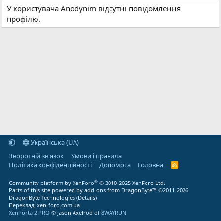
У користувача Anodynim відсутні повідомлення
профілю.
Українська (UA)
Зворотній зв'язок
Умови і правила
Політика конфіденційності
Дoпoмoга
Головна
R
S
S
®
Community platform by XenForo
© 2010-2025 XenForo Ltd.
Parts of this site powered by
add-ons from DragonByte™
©2011-2026
DragonByte Technologies
(
Details
)
Переклад:
xen-foro.com.ua
XenPorta 2 PRO
© Jason Axelrod of
8WAYRUN