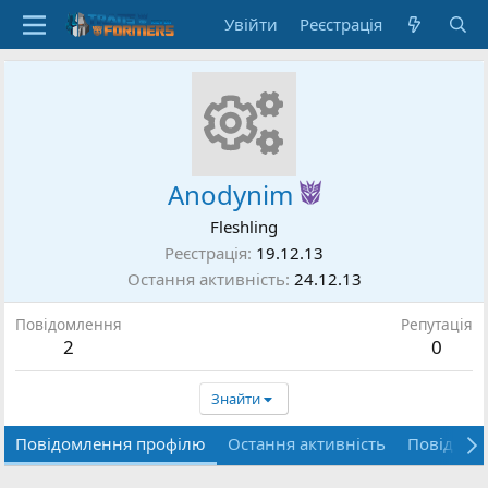
Увійти
Реєстрація
Anodynim
Fleshling
Реєстрація
19.12.13
Остання активність
24.12.13
Повідомлення
Репутація
2
0
Знайти
Повідомлення профілю
Остання активність
Повідомл